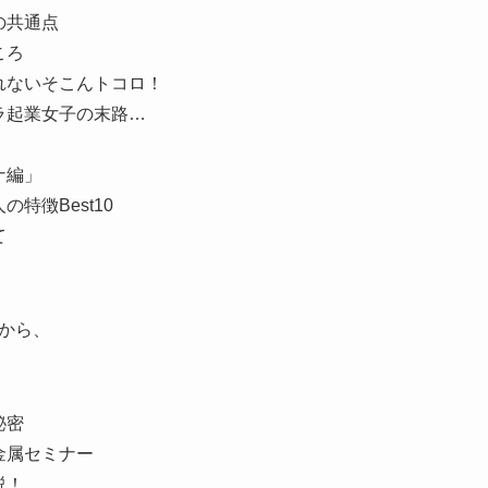
の共通点
ころ
れないそこんトコロ！
ラ起業女子の末路…
ナ編」
特徴Best10
て
から、
秘密
金属セミナー
説！