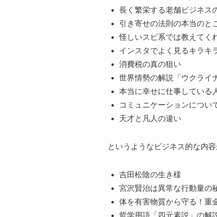
長く繁栄する老舗ビジネス
引き寄せの法則の本当のと
怪しいスピ系では教えてく
インスタでよく見るキラキ
消費税の真の狙い
世界情勢の解説「ウクライ
本当に幸せに仕事している人の
コミュニケーションについ
天才と凡人の違い
というようなビジネス的な内容
吉田松陰の生き様
宮沢賢治は異常な行動量の
体を有害物質から守る！重
哲学用語「四元素説」の解